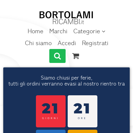
Home
Marchi
Categorie
Chi siamo
Accedi
Registrati
Siamo chiusi per ferie,
tutti gli ordini verranno evasi al nostro rientro tra
21
21
GIORNI
ORE