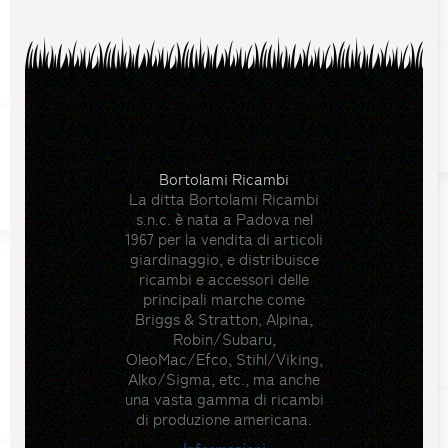
Bortolami Ricambi
La ditta Bortolami Ricambi
s.n.c. è nata a Padova nel
1967 per la vendita di articoli
giardinaggio, e distribuisce
ricambi e accessori delle
principali marche come
Briggs & Stratton, Alpina,
Robin/Subaru,
OleoMac/Efco, Stihl/Viking,
Alko/Sigma, etc., ma anche
una vasta gamma di ricambi
di produzione americana.