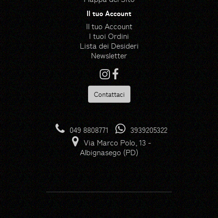
Il tuo Account
Il tuo Account
I tuoi Ordini
Lista dei Desideri
Newsletter
Contattaci
Risorse
Hedge icons created by
049 8808771
3939205322
photo3idea_studio - Flaticon
Via Marco Polo, 13 -
Gloves icons created by
Albignasego (PD)
max.icons - Flaticon
Farming and gardening icons
created by Icongeek26 -
Flaticon
Lawn mower icons created by
dDara - Flaticon
Trimmer icons created by