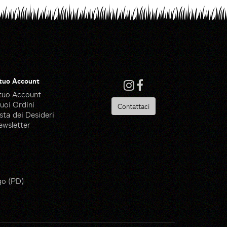
 tuo Account
 tuo Account
tuoi Ordini
Contattaci
sta dei Desideri
ewsletter
 Ware - Flaticon
go (PD)
ik - Flaticon
de by Made Premium - Flaticon
pik - Flaticon
ik - Flaticon