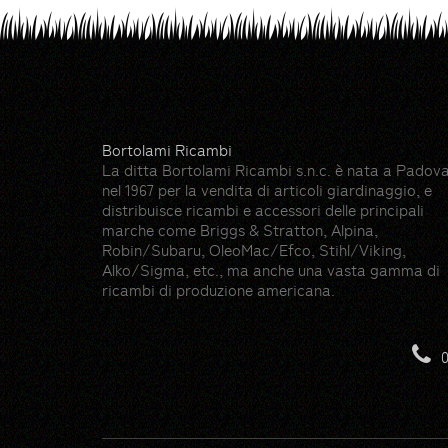
Bortolami Ricambi
La ditta Bortolami Ricambi s.n.c. è nata a Padov
nel 1967 per la vendita di articoli giardinaggio, e
distribuisce ricambi e accessori delle principali
marche come Briggs & Stratton, Alpina,
Robin/Subaru, OleoMac/Efco, Stihl/Viking,
Alko/Sigma, etc., ma anche una vasta gamma di
ricambi di produzione americana.
Risorse
Hedge icons created by photo3idea_studio -
0
Gloves icons created by max.icons - Flatico
Farming and gardening icons created by Ico
Lawn mower icons created by dDara - Flati
Trimmer icons created by Freepik - Flaticon