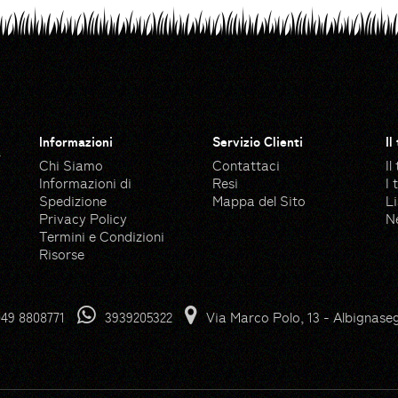
Informazioni
Servizio Clienti
Il
a
Chi Siamo
Contattaci
Il
Informazioni di
Resi
I 
Spedizione
Mappa del Sito
Li
Privacy Policy
N
Termini e Condizioni
Risorse
 Flaticon
Pump icons created by Good
49 8808771
3939205322
Via Marco Polo, 13 - Albignase
n
Grass icons created by Freep
ngeek26 - Flaticon
Garden icons created by Ma
con
Gloves icons created by Free
Grass icons created by Freep