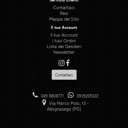
Contattaci
Resi
Mappa del Sito
Il tuo Account
Il tuo Account
I tuoi Ordini
Lista dei Desideri
Newsletter
Contattaci
Risorse
Hedge icons created by
049 8808771
3939205322
photo3idea_studio - Flaticon
Via Marco Polo, 13 -
Gloves icons created by
Albignasego (PD)
max.icons - Flaticon
Farming and gardening icons
created by Icongeek26 -