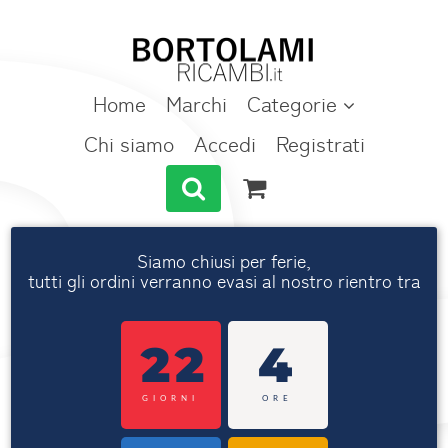
Home
Marchi
Categorie
Chi siamo
Accedi
Registrati
Siamo chiusi per ferie,
tutti gli ordini verranno evasi al nostro rientro tra
22
4
GIORNI
ORE