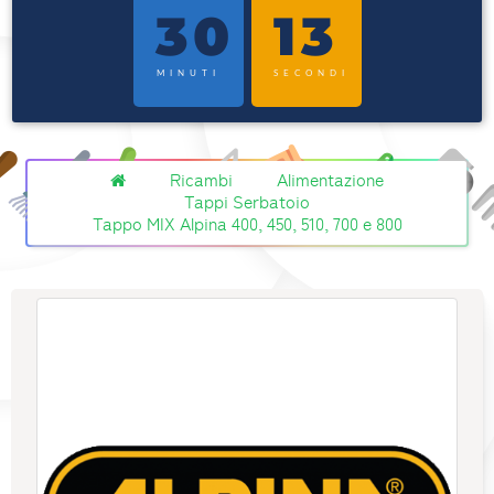
30
13
MINUTI
SECONDI
Ricambi
Alimentazione
Tappi Serbatoio
Tappo MIX Alpina 400, 450, 510, 700 e 800