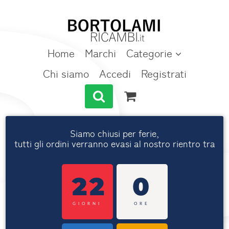
Home
Marchi
Categorie
Chi siamo
Accedi
Registrati
Siamo chiusi per ferie,
tutti gli ordini verranno evasi al nostro rientro tra
22
0
GIORNI
ORE