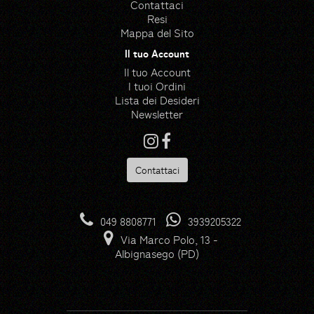
Contattaci
Resi
Mappa del Sito
Il tuo Account
Il tuo Account
I tuoi Ordini
Lista dei Desideri
Newsletter
Contattaci
Risorse
Hedge icons created by
049 8808771
3939205322
photo3idea_studio - Flaticon
Via Marco Polo, 13 -
Gloves icons created by
Albignasego (PD)
max.icons - Flaticon
Farming and gardening icons
created by Icongeek26 -
Flaticon