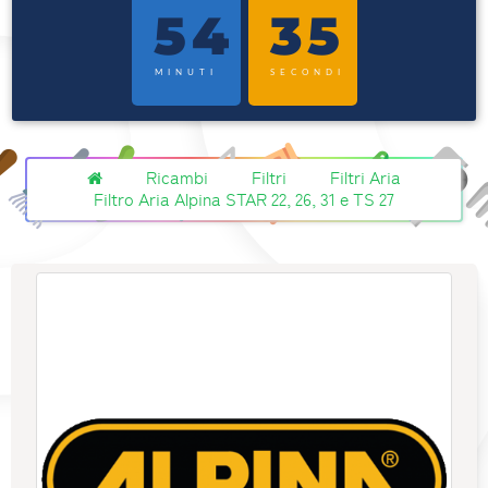
54
35
MINUTI
SECONDI
Ricambi
Filtri
Filtri Aria
Filtro Aria Alpina STAR 22, 26, 31 e TS 27