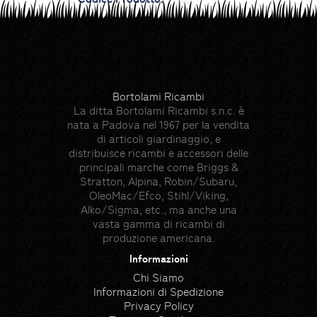
146.94€
Imponibile: 120.44€
Bortolami Ricambi
La ditta Bortolami Ricambi s.n.c. è
nata a Padova nel 1967 per la vendita
di articoli giardinaggio, e
distribuisce ricambi e accessori delle
principali marche come Briggs &
Stratton, Alpina, Robin/Subaru,
OleoMac/Efco, Stihl/Viking,
Alko/Sigma, etc., ma anche una
vasta gamma di ricambi di
produzione americana.
Informazioni
Chi Siamo
Informazioni di Spedizione
Privacy Policy