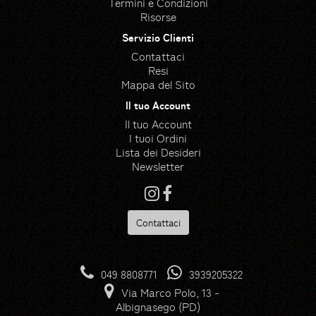
Termini e Condizioni
Risorse
Servizio Clienti
Contattaci
Resi
Mappa del Sito
Il tuo Account
Il tuo Account
I tuoi Ordini
Lista dei Desideri
Newsletter
Contattaci
Risorse
Hedge icons created by
049 8808771
3939205322
photo3idea_studio - Flaticon
Via Marco Polo, 13 -
Gloves icons created by
Albignasego (PD)