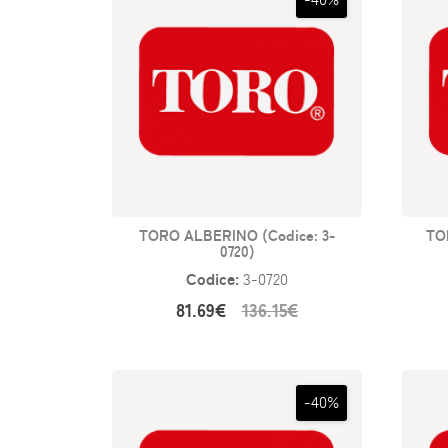
TORO ALBERINO (Codice: 3-
TO
0720)
Codice:
3-0720
81.69€
136.15€
-40%