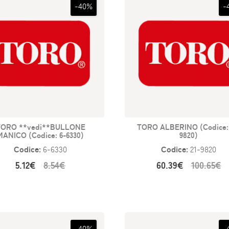
-40%
-
TORO **vedi**BULLONE
TORO ALBERINO (Codice: 
MANICO (Codice: 6-6330)
9820)
Codice:
Codice:
6-6330
21-9820
5.12€
8.54€
60.39€
100.65€
-40%
-