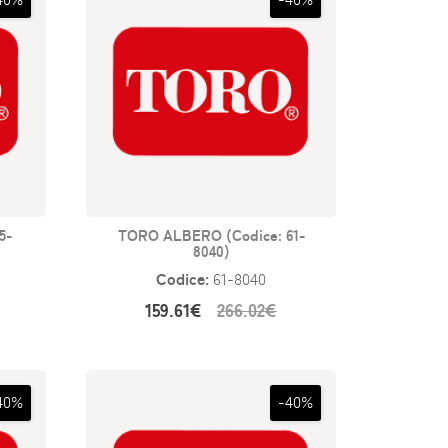
5-
TORO ALBERO (Codice: 61-
8040)
Codice:
61-8040
159.61€
266.02€
40%
-40%