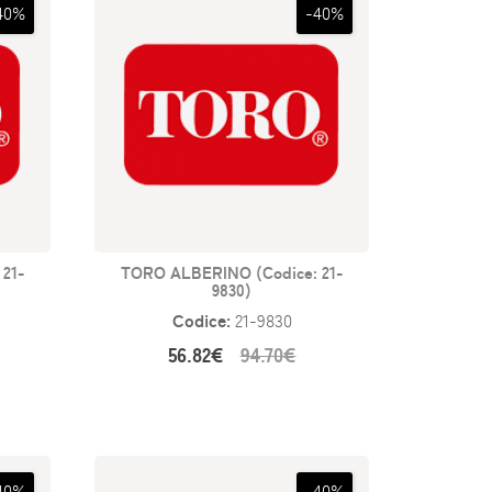
40%
-40%
21-
TORO ALBERINO (Codice: 21-
9830)
Codice:
21-9830
56.82€
94.70€
40%
-40%