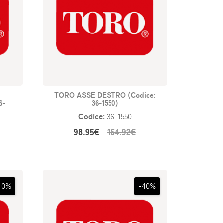
TORO ASSE DESTRO (Codice:
6-
36-1550)
Codice:
36-1550
98.95€
164.92€
40%
-40%