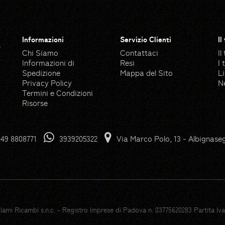
Informazioni
Servizio Clienti
Il
a
Chi Siamo
Contattaci
Il
Informazioni di
Resi
I 
Spedizione
Mappa del Sito
Li
Privacy Policy
N
Termini e Condizioni
Risorse
 Flaticon
Pump icons created by Good
49 8808771
3939205322
Via Marco Polo, 13 - Albignase
n
Grass icons created by Freep
ngeek26 - Flaticon
Garden icons created by Ma
con
Gloves icons created by Free
Grass icons created by Freep
on
Cruise icons created by Free
 Flaticon
Boating icons created by Fla
aticon
Wave icons created by Freep
lami Ricambi s.n.c. - Registro Imprese di Padova n. 03775620283 Partita Iva
Yacht icons created by Vita