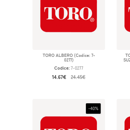
TORO ALBERO (Codice: 7-
T
0277)
SUZ
Codice:
7-0277
14.67€
24.45€
-40%