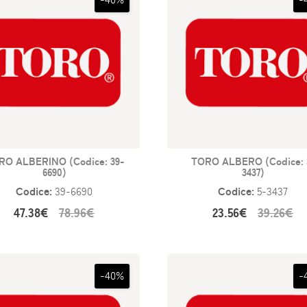
RO ALBERINO (Codice: 39-
TORO ALBERO (Codice: 
6690)
3437)
Codice:
Codice:
39-6690
5-3437
47.38€
78.96€
23.56€
39.26€
-40%
-