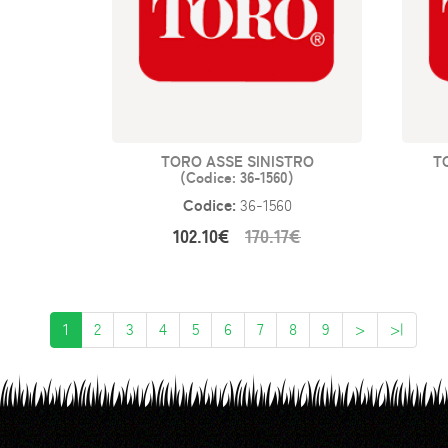
TORO ASSE SINISTRO
TO
(Codice: 36-1560)
Codice:
36-1560
102.10€
170.17€
1
2
3
4
5
6
7
8
9
>
>|