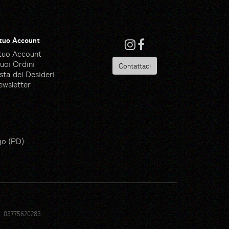
 tuo Account
 tuo Account
tuoi Ordini
Contattaci
sta dei Desideri
ewsletter
 Ware - Flaticon
go (PD)
ik - Flaticon
de by Made Premium - Flaticon
pik - Flaticon
ik - Flaticon
pik - Flaticon
t Icons - Flaticon
ik - Flaticon
: 03775620283.
ly Gorbachev - Flaticon