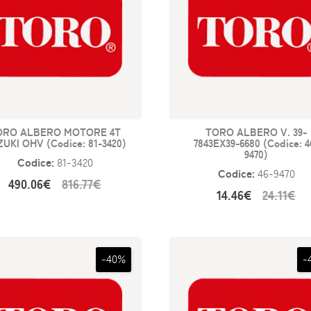
ORO ALBERO MOTORE 4T
TORO ALBERO V. 39-
UKI OHV (Codice: 81-3420)
7843EX39-6680 (Codice: 4
9470)
Codice:
81-3420
Codice:
46-9470
490.06€
816.77€
14.46€
24.11€
-40%
-