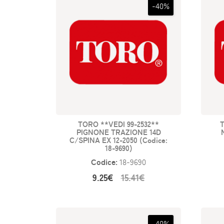
-40%
TORO **VEDI 99-2532**
PIGNONE TRAZIONE 14D
C/SPINA EX 12-2050 (Codice:
18-9690)
Codice:
18-9690
9.25€
15.41€
-40%