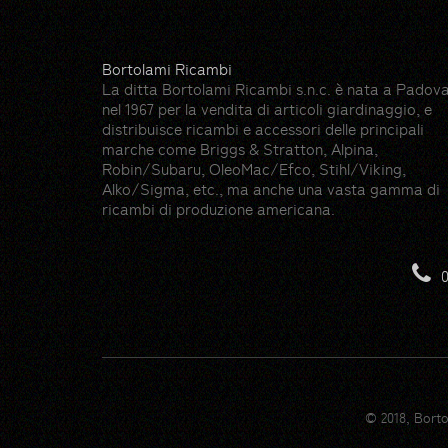
Bortolami Ricambi
La ditta Bortolami Ricambi s.n.c. è nata a Padov
nel 1967 per la vendita di articoli giardinaggio, e
distribuisce ricambi e accessori delle principali
marche come Briggs & Stratton, Alpina,
Robin/Subaru, OleoMac/Efco, Stihl/Viking,
Alko/Sigma, etc., ma anche una vasta gamma di
ricambi di produzione americana.
Risorse
Hedge icons created by photo3idea_studio -
0
Gloves icons created by max.icons - Flatico
Farming and gardening icons created by Ico
Lawn mower icons created by dDara - Flati
Trimmer icons created by Freepik - Flaticon
Irrigation icons created by Mihimihi - Flatic
Pruning shears icons created by Soodesign -
Gardening tools icons created by dDara - Fl
© 2018, Borto
Shovel icons created by Freepik - Flaticon