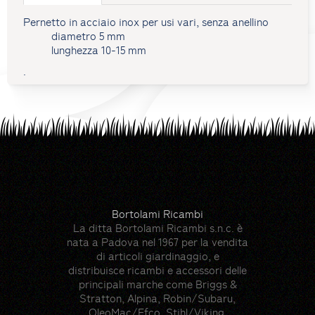
Pernetto in acciaio inox per usi vari, senza anellino
diametro 5 mm
lunghezza 10-15 mm
.
Bortolami Ricambi
La ditta Bortolami Ricambi s.n.c. è
nata a Padova nel 1967 per la vendita
di articoli giardinaggio, e
distribuisce ricambi e accessori delle
principali marche come Briggs &
Stratton, Alpina, Robin/Subaru,
OleoMac/Efco, Stihl/Viking,