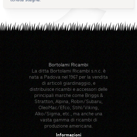
Bortolami Ricambi
La ditta Bortolami Ricambi s.n.c. è
nata a Padova nel 1967 per la vendita
di articoli giardinaggio, e
distribuisce ricambi e accessori delle
principali marche come Briggs &
Stratton, Alpina, Robin/Subaru,
OleoMac/Efco, Stihl/Viking,
Alko/Sigma, etc., ma anche una
vasta gamma di ricambi di
produzione americana.
Informazioni