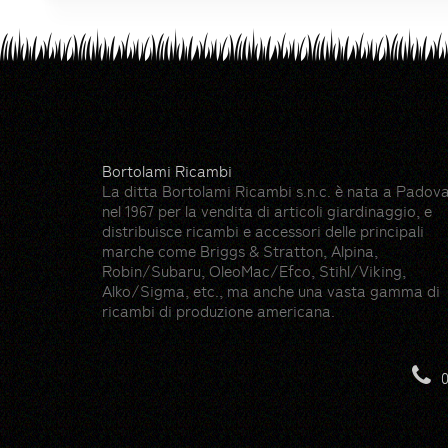
Bortolami Ricambi
La ditta Bortolami Ricambi s.n.c. è nata a Padov
nel 1967 per la vendita di articoli giardinaggio, e
distribuisce ricambi e accessori delle principali
marche come Briggs & Stratton, Alpina,
Robin/Subaru, OleoMac/Efco, Stihl/Viking,
Alko/Sigma, etc., ma anche una vasta gamma di
ricambi di produzione americana.
Risorse
Hedge icons created by photo3idea_studio -
0
Gloves icons created by max.icons - Flatico
Farming and gardening icons created by Ico
Lawn mower icons created by dDara - Flati