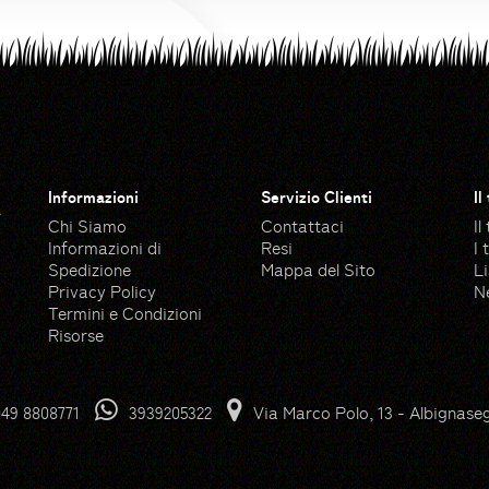
Informazioni
Servizio Clienti
Il
a
Chi Siamo
Contattaci
Il
Informazioni di
Resi
I 
Spedizione
Mappa del Sito
Li
Privacy Policy
N
Termini e Condizioni
Risorse
 Flaticon
Pump icons created by Good
49 8808771
3939205322
Via Marco Polo, 13 - Albignase
n
Grass icons created by Freep
ngeek26 - Flaticon
Garden icons created by Ma
con
Gloves icons created by Free