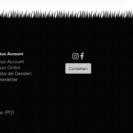
 tuo Account
 tuo Account
tuoi Ordini
Contattaci
sta dei Desideri
ewsletter
 Ware - Flaticon
go (PD)
ik - Flaticon
de by Made Premium - Flaticon
pik - Flaticon