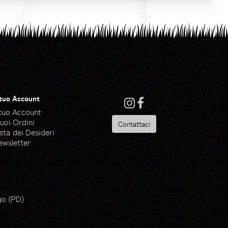
 tuo Account
 tuo Account
tuoi Ordini
Contattaci
sta dei Desideri
ewsletter
 Ware - Flaticon
go (PD)
ik - Flaticon
de by Made Premium - Flaticon