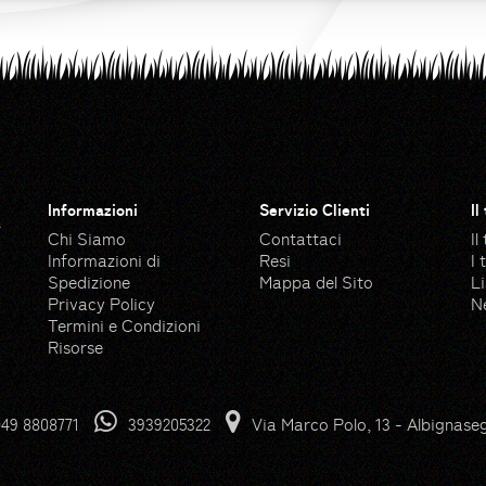
Informazioni
Servizio Clienti
Il
a
Chi Siamo
Contattaci
Il
Informazioni di
Resi
I 
Spedizione
Mappa del Sito
Li
Privacy Policy
N
Termini e Condizioni
Risorse
 Flaticon
Pump icons created by Good
49 8808771
3939205322
Via Marco Polo, 13 - Albignase
n
Grass icons created by Freep
ngeek26 - Flaticon
Garden icons created by Ma