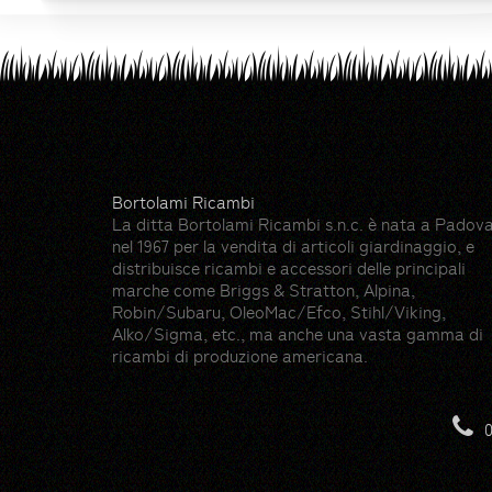
Bortolami Ricambi
La ditta Bortolami Ricambi s.n.c. è nata a Padov
nel 1967 per la vendita di articoli giardinaggio, e
distribuisce ricambi e accessori delle principali
marche come Briggs & Stratton, Alpina,
Robin/Subaru, OleoMac/Efco, Stihl/Viking,
Alko/Sigma, etc., ma anche una vasta gamma di
ricambi di produzione americana.
Risorse
Hedge icons created by photo3idea_studio -
0
Gloves icons created by max.icons - Flatico
Farming and gardening icons created by Ico