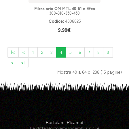
Filtro aria OM MTL 40-51 e Efco
300-310-350-450
Codice:
4098025
9.99€
|<
<
1
2
3
4
5
6
7
8
9
>
>|
Mostra 49 a 64 di 238 (15 pagine)
Bortolami Ricambi
La ditta Bortolami Ricambi s.n.c. è