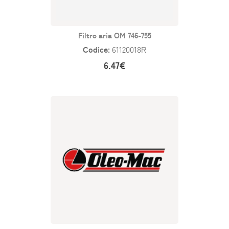
Filtro aria OM 746-755
Codice:
61120018R
6.47€