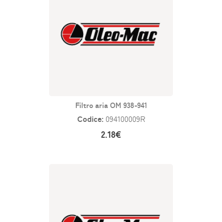
Filtro aria OM 938-941
Codice:
094100009R
2.18€