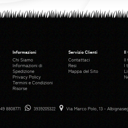
Informazioni
Servizio Clienti
Il
a
Chi Siamo
Contattaci
Il
Informazioni di
Resi
I 
Spedizione
Mappa del Sito
Li
Privacy Policy
N
Termini e Condizioni
Risorse
 Flaticon
Pump icons created by Good
49 8808771
3939205322
Via Marco Polo, 13 - Albignase
n
Grass icons created by Freep
ngeek26 - Flaticon
Garden icons created by Ma
con
Gloves icons created by Free