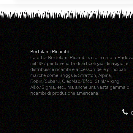
Bortolami Ricambi
La ditta Bortolami Ricambi s.n.c. è nata a Padov
nel 1967 per la vendita di articoli giardinaggio, e
distribuisce ricambi e accessori delle principali
marche come Briggs & Stratton, Alpina,
Robin/Subaru, OleoMac/Efco, Stihl/Viking,
Alko/Sigma, etc., ma anche una vasta gamma di
ricambi di produzione americana.
Risorse
Hedge icons created by photo3idea_studio -
0
Gloves icons created by max.icons - Flatico
Farming and gardening icons created by Ico
Lawn mower icons created by dDara - Flati