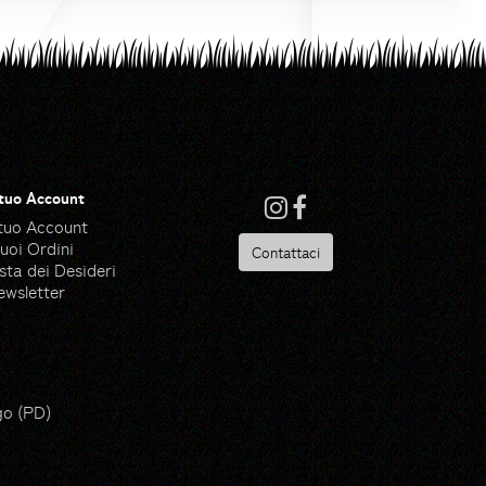
 tuo Account
 tuo Account
tuoi Ordini
Contattaci
sta dei Desideri
ewsletter
 Ware - Flaticon
go (PD)
ik - Flaticon
de by Made Premium - Flaticon
pik - Flaticon